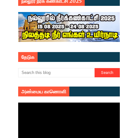
நல்லூர் நீர்க் கண்காட்சி 2025
தேடுக
அண்மைய காணொளி