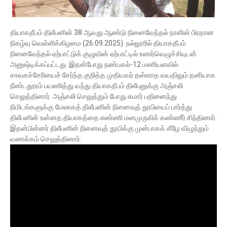
தியாகதீபம் திலீபனின் 38 ஆவது ஆண்டு நினைவேந்தல் நாளின் பிரதான
நிகழ்வு வெள்ளிக்கிழமை (26.09.2025) நல்லூரில் தியாகதீபம்
நினைவேந்தல் ஏற்பாட்டுக் குழுவின் ஏற்பாட்டில் உணர்வெழுச்சியுடன்
அனுஷ்டிக்கப்பட்டது. இதன்போது நண்பகல்-12 மணியளவில்
சாவகச்சேரியைச் சேர்ந்த குறித்த முதியவர் தள்ளாத வயதிலும் தனியாக
நீண்டதூரம் பயணித்து வந்து தியாகதீபம் திலீபனுக்கு அஞ்சலி
செலுத்தினார். அஞ்சலி செலுத்தும் போது சுமார் பதினைந்து
நிமிடங்களுக்கு மேலாகத் திலீபனின் நினைவுத் தூபியைப் பார்த்து
திலீபனின் உன்னத தியாகத்தை எண்ணி மனமுருகிக் கண்ணீர் சிந்தினார்.
இதன்பின்னர் திலீபனின் நினைவுத் தூபிக்கு முன்பாகக் கீழே விழுந்தும்
வணக்கம் செலுத்தினார்.