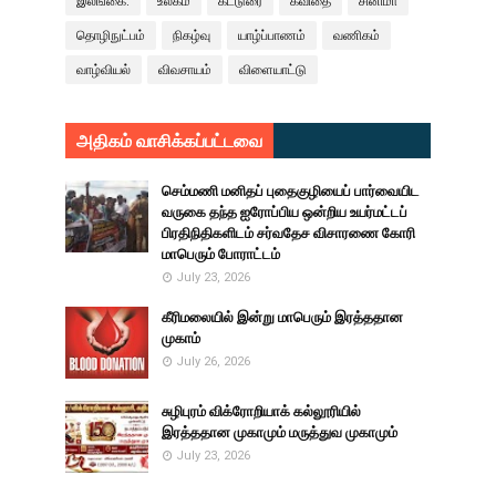
இலங்கை.
உலகம்
கட்டுரை
கவிதை
சினிமா
தொழிநுட்பம்
நிகழ்வு
யாழ்ப்பாணம்
வணிகம்
வாழ்வியல்
விவசாயம்
விளையாட்டு
அதிகம் வாசிக்கப்பட்டவை
செம்மணி மனிதப் புதைகுழியைப் பார்வையிட
வருகை தந்த ஐரோப்பிய ஒன்றிய உயர்மட்டப்
பிரதிநிதிகளிடம் சர்வதேச விசாரணை கோரி
மாபெரும் போராட்டம்
July 23, 2026
கீரிமலையில் இன்று மாபெரும் இரத்ததான
முகாம்
July 26, 2026
சுழிபுரம் விக்ரோறியாக் கல்லூரியில்
இரத்ததான முகாமும் மருத்துவ முகாமும்
July 23, 2026