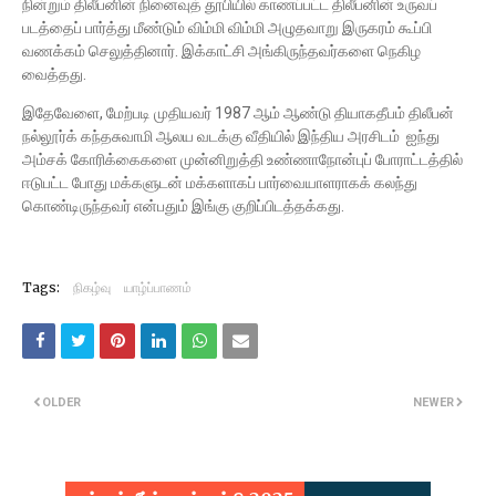
நின்றும் திலீபனின் நினைவுத் தூபியில் காணப்பட்ட திலீபனின் உருவப்
படத்தைப் பார்த்து மீண்டும் விம்மி விம்மி அழுதவாறு இருகரம் கூப்பி
வணக்கம் செலுத்தினார். இக்காட்சி அங்கிருந்தவர்களை நெகிழ
வைத்தது.
இதேவேளை, மேற்படி முதியவர் 1987 ஆம் ஆண்டு தியாகதீபம் திலீபன்
நல்லூர்க் கந்தசுவாமி ஆலய வடக்கு வீதியில் இந்திய அரசிடம் ஐந்து
அம்சக் கோரிக்கைகளை முன்னிறுத்தி உண்ணாநோன்புப் போராட்டத்தில்
ஈடுபட்ட போது மக்களுடன் மக்களாகப் பார்வையாளராகக் கலந்து
கொண்டிருந்தவர் என்பதும் இங்கு குறிப்பிடத்தக்கது.
Tags:
நிகழ்வு
யாழ்ப்பாணம்
OLDER
NEWER