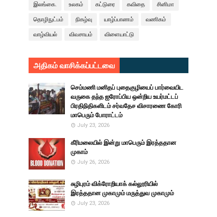
இலங்கை.
உலகம்
கட்டுரை
கவிதை
சினிமா
தொழிநுட்பம்
நிகழ்வு
யாழ்ப்பாணம்
வணிகம்
வாழ்வியல்
விவசாயம்
விளையாட்டு
அதிகம் வாசிக்கப்பட்டவை
செம்மணி மனிதப் புதைகுழியைப் பார்வையிட
வருகை தந்த ஐரோப்பிய ஒன்றிய உயர்மட்டப்
பிரதிநிதிகளிடம் சர்வதேச விசாரணை கோரி
மாபெரும் போராட்டம்
July 23, 2026
கீரிமலையில் இன்று மாபெரும் இரத்ததான
முகாம்
July 26, 2026
சுழிபுரம் விக்ரோறியாக் கல்லூரியில்
இரத்ததான முகாமும் மருத்துவ முகாமும்
July 23, 2026