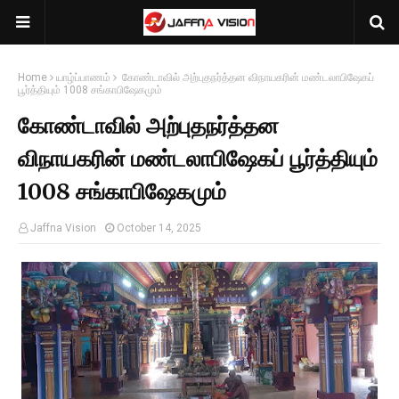
Home
யாழ்ப்பாணம்
கோண்டாவில் அற்புதநர்த்தன விநாயகரின் மண்டலாபிஷேகப்
பூர்த்தியும் 1008 சங்காபிஷேகமும்
கோண்டாவில் அற்புதநர்த்தன
விநாயகரின் மண்டலாபிஷேகப் பூர்த்தியும்
1008 சங்காபிஷேகமும்
Jaffna Vision
October 14, 2025