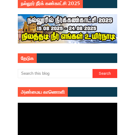
நல்லூர் நீர்க் கண்காட்சி 2025
தேடுக
அண்மைய காணொளி