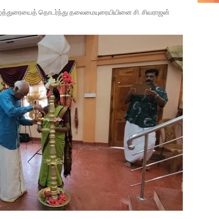
வாழ்த்துரையைத் தொடர்ந்து தலைமையுரையியினை சி. சிவராஜன்