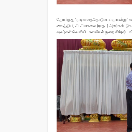
தொடர்ந்து "முடிவைத்தொடுவாய் முயன்று" எ
வைத்தியர் சி. சிவகலை (ராதா) அவர்கள் நிகழ
அவர்கள் வெளியிட உளவியல் துறை சிரேஷ்ட விர