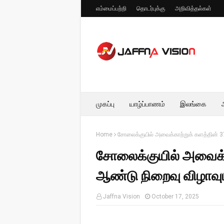
எம்மைப்பற்றி
தொடர்புக்கு
அறிவித்தல்கள்
முகப்பு
யாழ்ப்பாணம்
இலங்கை
Home
சோலைக்குயில் அவைக்காற்றுக் களத்தின் 37
சோலைக்குயில் அவைக்க
ஆண்டு நிறைவு விழாவும்
Jaffna Vision
October 17, 2025