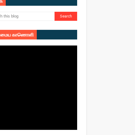
ுக
மைய காணொளி