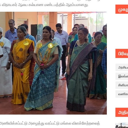
க விநாயகர் ஆலய கல்யாண மண்டபத்தில் ஆரம்பமானது.
முகந
பிரிவ
அரசிய
இலங்
சினிம
வணிக
அதிக
 அணிவிக்கப்பட்டு அழைத்து வரப்பட்டு மங்கல விளக்கேற்றலைத்