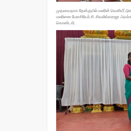
முதலாவதாக தேன்குயில் மலரின் வெளியீட்டுரைய
மலரினை பேராசிரியர் சி. சிவலிங்கராஜா அவர
கொண்டார்.