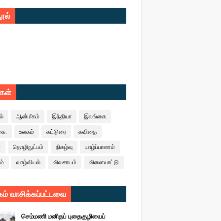
ூல்
ுகள்
ல்
ஆன்மீகம்
இந்தியா
இலங்கை
கை.
உலகம்
கட்டுரை
கவிதை
ா
தொழிநுட்பம்
நிகழ்வு
யாழ்ப்பாணம்
ம்
வாழ்வியல்
விவசாயம்
விளையாட்டு
ம் வாசிக்கப்பட்டவை
செம்மணி மனிதப் புதைகுழியைப்