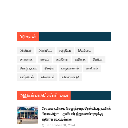
பிரிவுகள்
அரசியல்
ஆன்மீகம்
இந்தியா
இலங்கை
இலங்கை.
உலகம்
கட்டுரை
கவிதை
சினிமா
தொழிநுட்பம்
நிகழ்வு
யாழ்ப்பாணம்
வணிகம்
வாழ்வியல்
விவசாயம்
விளையாட்டு
அதிகம் வாசிக்கப்பட்டவை
சோலை வரியை செலுத்தாத நெல்லியடி நகரின்
பிரபல அரச - தனியார் நிறுவனங்களுக்கு
எதிராக நடவடிக்கை
December 31, 2024