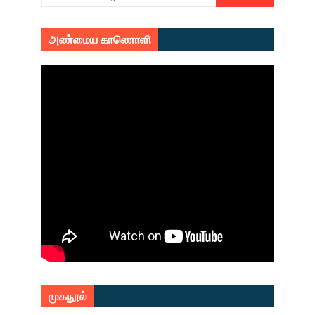
அண்மைய காணொளி
முகநூல்