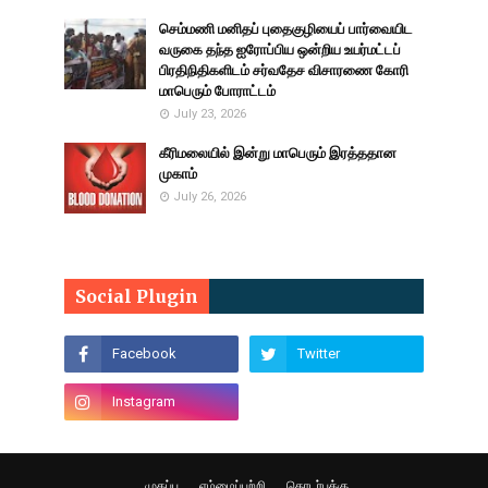
செம்மணி மனிதப் புதைகுழியைப் பார்வையிட
வருகை தந்த ஐரோப்பிய ஒன்றிய உயர்மட்டப்
பிரதிநிதிகளிடம் சர்வதேச விசாரணை கோரி
மாபெரும் போராட்டம்
July 23, 2026
கீரிமலையில் இன்று மாபெரும் இரத்ததான
முகாம்
July 26, 2026
Social Plugin
முகப்பு
எம்மைப்பற்றி
தொடர்புக்கு