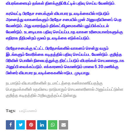
விபரங்களையும் தங்கள் தினக்குறிப்பேட்டில் பதிவு செய்ய வேண்டும்.
கரவெட்டி பிரதேச சபைக்குள் வியாபார நடவடிக்கையில் ஈடுபடும்
அனைத்து வாகனங்களும் பிரதேச சபையில் முன் அனுமதியினைப் பெற
வேண்டும். அது வாராந்தம் திங்கட்கிழமைகளில் புதுப்பிக்கப்படல்
வேண்டும். உடனடியாக பதிவு செய்யப்படாத வாகன உரிமையாளர்களுக்கு
எதிராக நீதிமன்றம் மூலம் நடவடிக்கை எடுக்கப்படும்.
பிரதேசசபைக்கு உட்பட்ட பிரதேசங்களில் வாகனம் சென்று வரும்
இடங்களும் கோரிக்கை கடிதத்தில் பதிவு செய்யப்பட வேண்டும். குறித்த
பிரிவின் பொலிஸ் நிலையத்துக்கு திரட்டப்படும் விபரங்கள் செயலாளரூடாக
அனுப்பி வைக்கப்படும். எக்காரணம் கொண்டும் மாலை 5.30 மணிக்கு
பின்னர் வியாபார நடவடிக்கைகளில் ஈடுபட முடியாது.
நடமாடும் வியாபாரிகளின் நடமாட்டத்தை கண்காணிப்பதற்கு
பொதுமக்களின் உதவியை நாடுமாறும் செயலாளரினால் அனுப்பப்பட்டுள்ள
குறித்த கடிதத்தில் அறிவுறுத்தப்பட்டுள்ளது.
Tags:
யாழ்ப்பாணம்