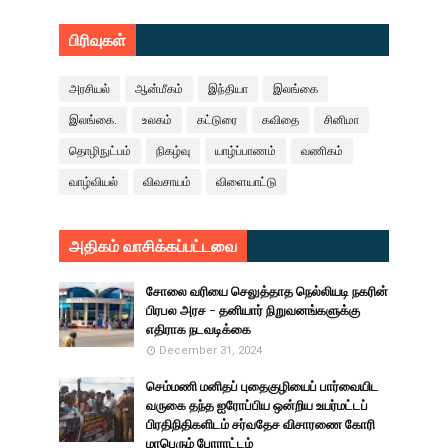
பிரிவுகள்
அரசியல்
ஆன்மீகம்
இந்தியா
இலங்கை
இலங்கை.
உலகம்
கட்டுரை
கவிதை
சினிமா
தொழிநுட்பம்
நிகழ்வு
யாழ்ப்பாணம்
வணிகம்
வாழ்வியல்
விவசாயம்
விளையாட்டு
அதிகம் வாசிக்கப்பட்டவை
சோலை வரியை செலுத்தாத நெல்லியடி நகரின்
பிரபல அரச - தனியார் நிறுவனங்களுக்கு
எதிராக நடவடிக்கை
December 31, 2024
செம்மணி மனிதப் புதைகுழியைப் பார்வையிட
வருகை தந்த ஐரோப்பிய ஒன்றிய உயர்மட்டப்
பிரதிநிதிகளிடம் சர்வதேச விசாரணை கோரி
மாபெரும் போராட்டம்