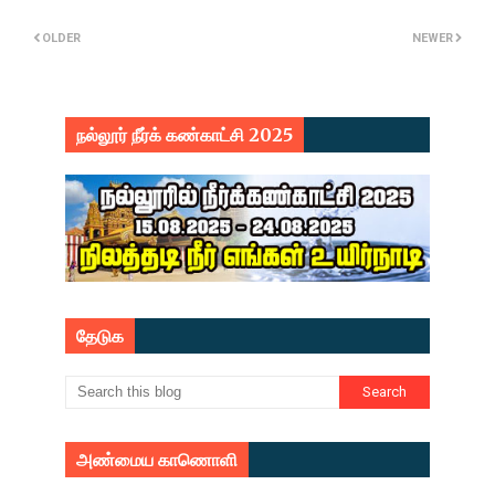
OLDER
NEWER
நல்லூர் நீர்க் கண்காட்சி 2025
தேடுக
அண்மைய காணொளி