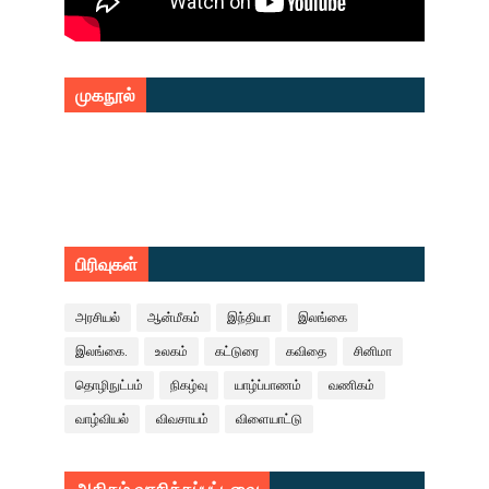
முகநூல்
பிரிவுகள்
அரசியல்
ஆன்மீகம்
இந்தியா
இலங்கை
இலங்கை.
உலகம்
கட்டுரை
கவிதை
சினிமா
தொழிநுட்பம்
நிகழ்வு
யாழ்ப்பாணம்
வணிகம்
வாழ்வியல்
விவசாயம்
விளையாட்டு