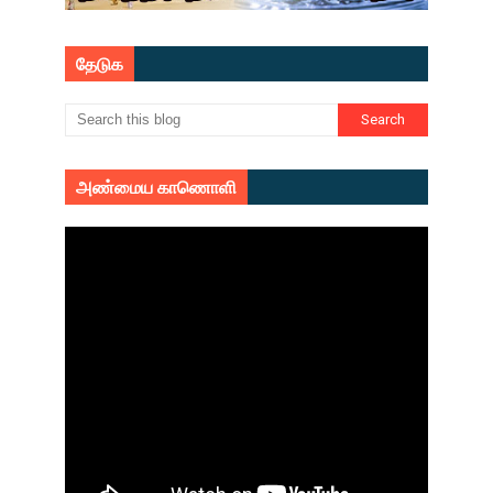
தேடுக
அண்மைய காணொளி