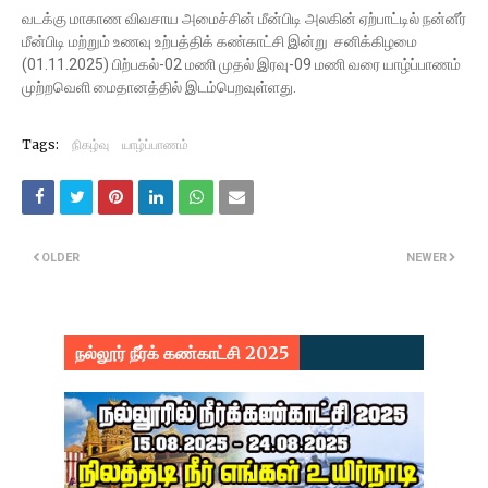
வடக்கு மாகாண விவசாய அமைச்சின் மீன்பிடி அலகின் ஏற்பாட்டில் நன்னீர்
மீன்பிடி மற்றும் உணவு உற்பத்திக் கண்காட்சி இன்று சனிக்கிழமை
(01.11.2025) பிற்பகல்-02 மணி முதல் இரவு-09 மணி வரை யாழ்ப்பாணம்
முற்றவெளி மைதானத்தில் இடம்பெறவுள்ளது.
Tags:
நிகழ்வு
யாழ்ப்பாணம்
OLDER
NEWER
நல்லூர் நீர்க் கண்காட்சி 2025