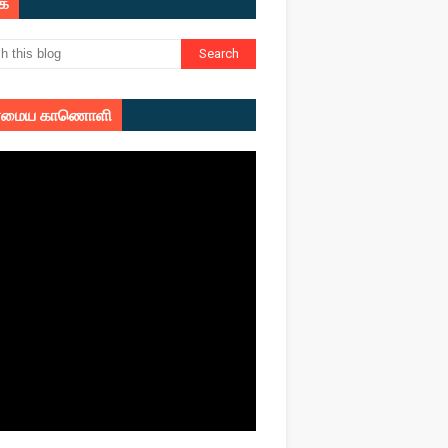
ுக
மைய காணொளி