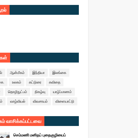
ூல்
ுகள்
ல்
ஆன்மீகம்
இந்தியா
இலங்கை
கை.
உலகம்
கட்டுரை
கவிதை
ா
தொழிநுட்பம்
நிகழ்வு
யாழ்ப்பாணம்
ம்
வாழ்வியல்
விவசாயம்
விளையாட்டு
ம் வாசிக்கப்பட்டவை
செம்மணி மனிதப் புதைகுழியைப்