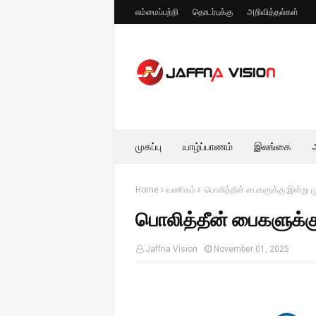
எம்மைப்பற்றி
தொடர்புக்கு
அறிவித்தல்கள்
முகப்பு
யாழ்ப்பாணம்
இலங்கை
Home
வணிகம்
பொலித்தீன் பைகளுக்கு இன்று ம
பொலித்தீன் பைகளுக்கு
Jaffna Vision
November 01, 2025