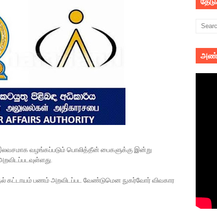
தேட
அண்
லவசமாக வழங்கப்படும் பொலித்தீன் பைகளுக்கு இன்று
அறவிடப்படவுள்ளது.
தல் கட்டாயம் பணம் அறவிடப்பட வேண்டுமென நுகர்வோர் விவகார