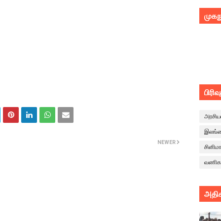
முகந
பிரிவ
அரசிய
இலங்
NEWER
சினிம
வணிக
அதிக