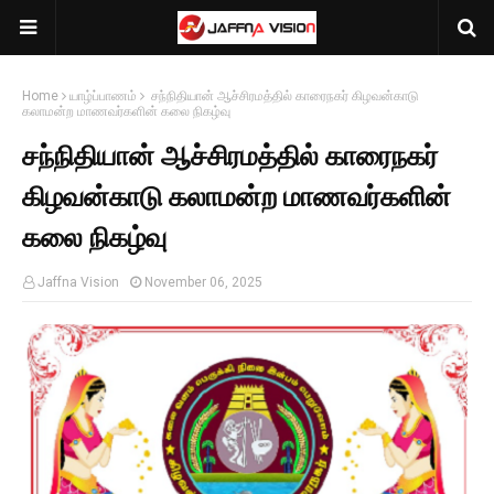
Home
யாழ்ப்பாணம்
சந்நிதியான் ஆச்சிரமத்தில் காரைநகர் கிழவன்காடு
கலாமன்ற மாணவர்களின் கலை நிகழ்வு
சந்நிதியான் ஆச்சிரமத்தில் காரைநகர்
கிழவன்காடு கலாமன்ற மாணவர்களின்
கலை நிகழ்வு
Jaffna Vision
November 06, 2025