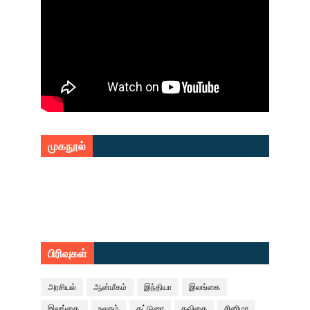
முகநூல்
பிரிவுகள்
அரசியல்
ஆன்மீகம்
இந்தியா
இலங்கை
இலங்கை.
உலகம்
கட்டுரை
கவிதை
சினிமா