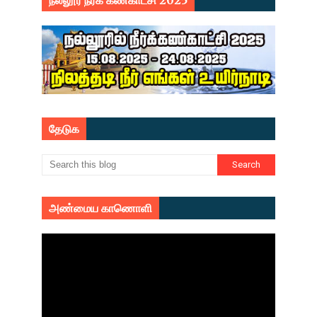
நல்லூர் நீர்க் கண்காட்சி 2025
தேடுக
அண்மைய காணொளி