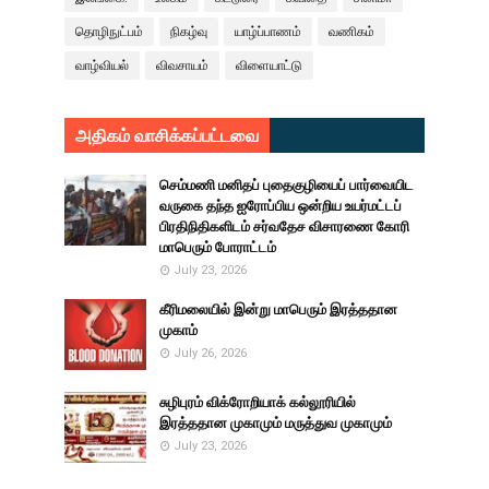
தொழிநுட்பம்
நிகழ்வு
யாழ்ப்பாணம்
வணிகம்
வாழ்வியல்
விவசாயம்
விளையாட்டு
அதிகம் வாசிக்கப்பட்டவை
செம்மணி மனிதப் புதைகுழியைப் பார்வையிட
வருகை தந்த ஐரோப்பிய ஒன்றிய உயர்மட்டப்
பிரதிநிதிகளிடம் சர்வதேச விசாரணை கோரி
மாபெரும் போராட்டம்
July 23, 2026
கீரிமலையில் இன்று மாபெரும் இரத்ததான
முகாம்
July 26, 2026
சுழிபுரம் விக்ரோறியாக் கல்லூரியில்
இரத்ததான முகாமும் மருத்துவ முகாமும்
July 23, 2026