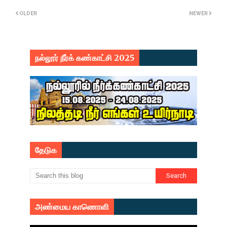
OLDER
NEWER
நல்லூர் நீர்க் கண்காட்சி 2025
தேடுக
அண்மைய காணொளி