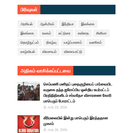
பிரிவுகள்
அரசியல்
ஆன்மீகம்
இந்தியா
இலங்கை
இலங்கை.
உலகம்
கட்டுரை
கவிதை
சினிமா
தொழிநுட்பம்
நிகழ்வு
யாழ்ப்பாணம்
வணிகம்
வாழ்வியல்
விவசாயம்
விளையாட்டு
அதிகம் வாசிக்கப்பட்டவை
செம்மணி மனிதப் புதைகுழியைப் பார்வையிட
வருகை தந்த ஐரோப்பிய ஒன்றிய உயர்மட்டப்
பிரதிநிதிகளிடம் சர்வதேச விசாரணை கோரி
மாபெரும் போராட்டம்
July 23, 2026
கீரிமலையில் இன்று மாபெரும் இரத்ததான
முகாம்
July 26, 2026