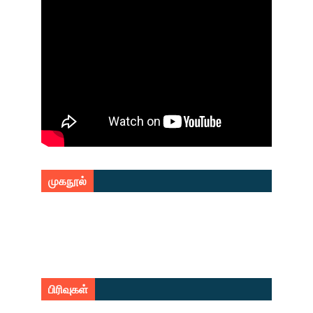
முகநூல்
பிரிவுகள்