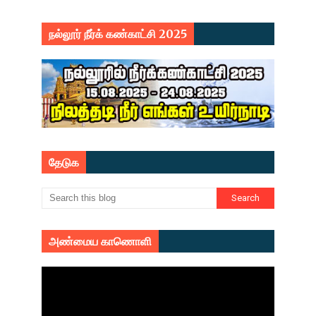
நல்லூர் நீர்க் கண்காட்சி 2025
தேடுக
அண்மைய காணொளி