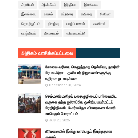
அரசியல்
ஆன்மீகம்
இந்தியா
இலங்கை
இலங்கை.
உலகம்
கட்டுரை
கவிதை
சினிமா
தொழிநுட்பம்
நிகழ்வு
யாழ்ப்பாணம்
வணிகம்
வாழ்வியல்
விவசாயம்
விளையாட்டு
அதிகம் வாசிக்கப்பட்டவை
சோலை வரியை செலுத்தாத நெல்லியடி நகரின்
பிரபல அரச - தனியார் நிறுவனங்களுக்கு
எதிராக நடவடிக்கை
December 31, 2024
செம்மணி மனிதப் புதைகுழியைப் பார்வையிட
வருகை தந்த ஐரோப்பிய ஒன்றிய உயர்மட்டப்
பிரதிநிதிகளிடம் சர்வதேச விசாரணை கோரி
மாபெரும் போராட்டம்
July 23, 2026
கீரிமலையில் இன்று மாபெரும் இரத்ததான
முகாம்