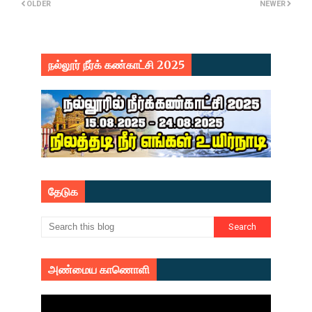
OLDER
NEWER
நல்லூர் நீர்க் கண்காட்சி 2025
தேடுக
அண்மைய காணொளி