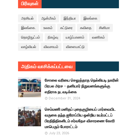
பிரிவுகள்
அரசியல்
ஆன்மீகம்
இந்தியா
இலங்கை
இலங்கை.
உலகம்
கட்டுரை
கவிதை
சினிமா
தொழிநுட்பம்
நிகழ்வு
யாழ்ப்பாணம்
வணிகம்
வாழ்வியல்
விவசாயம்
விளையாட்டு
அதிகம் வாசிக்கப்பட்டவை
சோலை வரியை செலுத்தாத நெல்லியடி நகரின்
பிரபல அரச - தனியார் நிறுவனங்களுக்கு
எதிராக நடவடிக்கை
December 31, 2024
செம்மணி மனிதப் புதைகுழியைப் பார்வையிட
வருகை தந்த ஐரோப்பிய ஒன்றிய உயர்மட்டப்
பிரதிநிதிகளிடம் சர்வதேச விசாரணை கோரி
மாபெரும் போராட்டம்
July 23, 2026