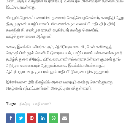
மண்டபத்தில் வாழ்நாள் பேராசிரியர். வல்லிபுரம் மகேஸ்வரன் தலைமையில்
இடம்பெறவுள்ளது.
சிவபூமி அறக்கட்டளையின் தலைவர் செஞ்சொற்செல்வர், கலாநிதி ஆறு.
திருமுருகன், யாழ்ப்பாணப் பல்கலைக்கழக கலைப்பீடாதிபதி (பதில்)
கலாநிதி கி. சண்முகநாதன் ஆகியோர் கலந்து கொண்டு
வாழ்த்துரைகளை ஆற்றுவர்.
கலை, இலக்கிய விமர்சகரும், ஆசிரியருமான சி.ரமேஸ் கவிதைத்
தொகுப்பின் நூல் வெளியீட்டுரையையும், யாழ்ப்பாணப் பல்கலைக்கழகத்
தமிழ்த் துறை சிரேஷ்ட விரிவுரையாளர் ஈஸ்வரநாதபிள்ளை குமரன் நூல்
அறிமுக உரையையும் ஆற்றுவர்.கலை, இலக்கிய விமர்சகரும்,
ஆசிரியருமான ந.குகபரன் நூல் மதிப்பீட்டுரையை நிகழ்த்துவார்.
இதேவேளை, இந் நிகழ்வில் அனைவரையும் கலந்து கொள்ளுமாறு
நிகழ்வின் ஏற்பாட்டாளர்கள் அழைப்பு விடுத்துள்ளனர்.
Tags:
நிகழ்வு
யாழ்ப்பாணம்