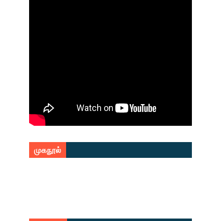
முகநூல்