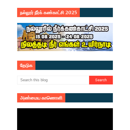
நல்லூர் நீர்க் கண்காட்சி 2025
தேடுக
அண்மைய காணொளி