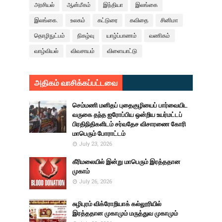
அரசியல்
ஆன்மீகம்
இந்தியா
இலங்கை
இலங்கை.
உலகம்
கட்டுரை
கவிதை
சினிமா
தொழிநுட்பம்
நிகழ்வு
யாழ்ப்பாணம்
வணிகம்
வாழ்வியல்
விவசாயம்
விளையாட்டு
அதிகம் வாசிக்கப்பட்டவை
செம்மணி மனிதப் புதைகுழியைப் பார்வையிட
வருகை தந்த ஐரோப்பிய ஒன்றிய உயர்மட்டப்
பிரதிநிதிகளிடம் சர்வதேச விசாரணை கோரி
மாபெரும் போராட்டம்
July 23, 2026
கீரிமலையில் இன்று மாபெரும் இரத்ததான
முகாம்
July 26, 2026
சுழிபுரம் விக்ரோறியாக் கல்லூரியில்
இரத்ததான முகாமும் மருத்துவ முகாமும்