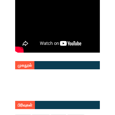
முகநூல்
பிரிவுகள்