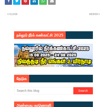
OLDER
NEWER
நல்லூர் நீர்க் கண்காட்சி 2025
தேடுக
அண்மைய காணொளி