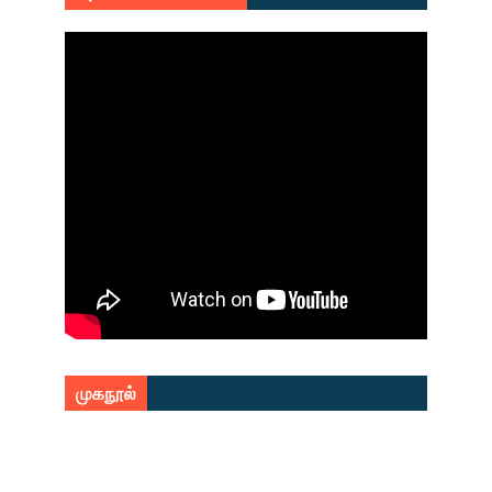
முகநூல்