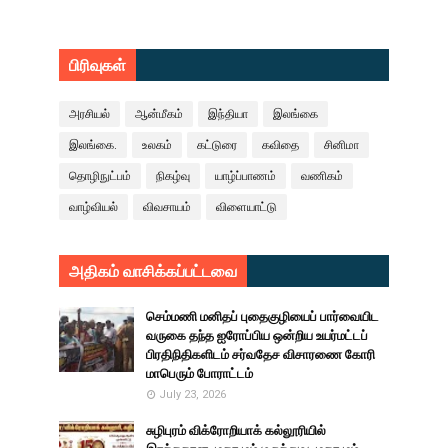
பிரிவுகள்
அரசியல்
ஆன்மீகம்
இந்தியா
இலங்கை
இலங்கை.
உலகம்
கட்டுரை
கவிதை
சினிமா
தொழிநுட்பம்
நிகழ்வு
யாழ்ப்பாணம்
வணிகம்
வாழ்வியல்
விவசாயம்
விளையாட்டு
அதிகம் வாசிக்கப்பட்டவை
செம்மணி மனிதப் புதைகுழியைப் பார்வையிட
வருகை தந்த ஐரோப்பிய ஒன்றிய உயர்மட்டப்
பிரதிநிதிகளிடம் சர்வதேச விசாரணை கோரி
மாபெரும் போராட்டம்
July 23, 2026
சுழிபுரம் விக்ரோறியாக் கல்லூரியில்