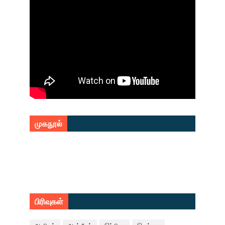
முகநூல்
பிரிவுகள்