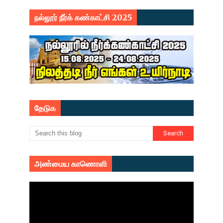
நல்லூர் நீர்க் கண்காட்சி 2025
தேடுக
அண்மைய காணொளி