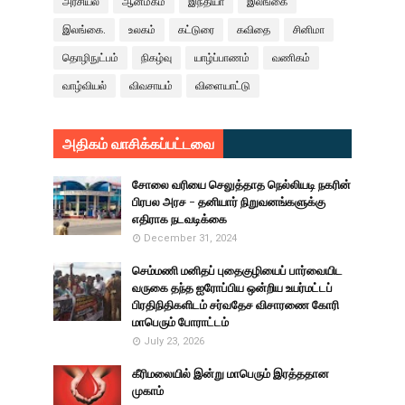
அரசியல்
ஆன்மீகம்
இந்தியா
இலங்கை
இலங்கை.
உலகம்
கட்டுரை
கவிதை
சினிமா
தொழிநுட்பம்
நிகழ்வு
யாழ்ப்பாணம்
வணிகம்
வாழ்வியல்
விவசாயம்
விளையாட்டு
அதிகம் வாசிக்கப்பட்டவை
சோலை வரியை செலுத்தாத நெல்லியடி நகரின்
பிரபல அரச - தனியார் நிறுவனங்களுக்கு
எதிராக நடவடிக்கை
December 31, 2024
செம்மணி மனிதப் புதைகுழியைப் பார்வையிட
வருகை தந்த ஐரோப்பிய ஒன்றிய உயர்மட்டப்
பிரதிநிதிகளிடம் சர்வதேச விசாரணை கோரி
மாபெரும் போராட்டம்
July 23, 2026
கீரிமலையில் இன்று மாபெரும் இரத்ததான
முகாம்