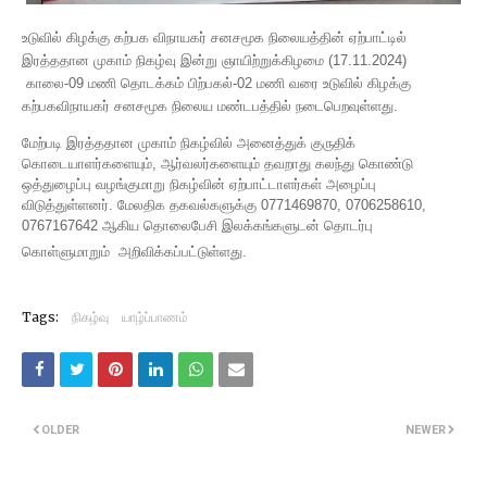
உடுவில் கிழக்கு கற்பக விநாயகர் சனசமூக நிலையத்தின் ஏற்பாட்டில்
இரத்ததான முகாம் நிகழ்வு இன்று ஞாயிற்றுக்கிழமை (17.11.2024)
காலை-09 மணி தொடக்கம் பிற்பகல்-02 மணி வரை உடுவில் கிழக்கு
கற்பகவிநாயகர் சனசமூக நிலைய மண்டபத்தில் நடைபெறவுள்ளது.
மேற்படி இரத்ததான முகாம் நிகழ்வில் அனைத்துக் குருதிக்
கொடையாளர்களையும், ஆர்வலர்களையும் தவறாது கலந்து கொண்டு
ஒத்துழைப்பு வழங்குமாறு நிகழ்வின் ஏற்பாட்டாளர்கள் அழைப்பு
விடுத்துள்ளனர். மேலதிக தகவல்களுக்கு 0771469870, 0706258610,
0767167642 ஆகிய தொலைபேசி இலக்கங்களுடன் தொடர்பு
கொள்ளுமாறும் அறிவிக்கப்பட்டுள்
ளது.
Tags:
நிகழ்வு
யாழ்ப்பாணம்
OLDER
NEWER