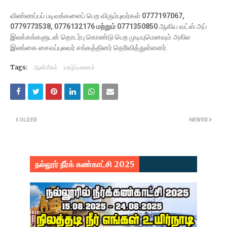
விண்ணப்பப் படிவங்களைப் பெற விரும்புவர்கள்
0777197067,
0779773538, 0776132176 மற்றும் 0771350850
ஆகிய வட்ஸ் அப்
இலக்கங்களுடன் தொடர்பு கொண்டு பெற முடியுமெனவும் அகில
இலங்கை சைவப்புலவர் சங்கத்தினர் தெரிவித்துள்ளனர்.
Tags:
ஆன்மீகம்
யாழ்ப்பாணம்
OLDER
NEWER
நல்லூர் நீர்க் கண்காட்சி 2025