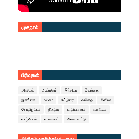
முகநூல்
பிரிவுகள்
அரசியல்
ஆன்மீகம்
இந்தியா
இலங்கை
இலங்கை.
உலகம்
கட்டுரை
கவிதை
சினிமா
தொழிநுட்பம்
நிகழ்வு
யாழ்ப்பாணம்
வணிகம்
வாழ்வியல்
விவசாயம்
விளையாட்டு