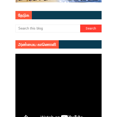
தேடுக
அண்மைய காணொளி