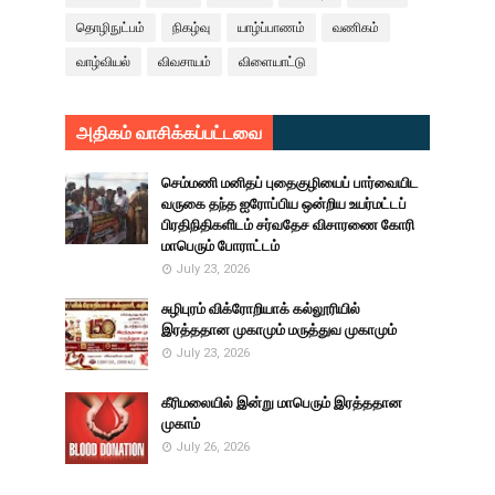
தொழிநுட்பம்
நிகழ்வு
யாழ்ப்பாணம்
வணிகம்
வாழ்வியல்
விவசாயம்
விளையாட்டு
அதிகம் வாசிக்கப்பட்டவை
செம்மணி மனிதப் புதைகுழியைப் பார்வையிட
வருகை தந்த ஐரோப்பிய ஒன்றிய உயர்மட்டப்
பிரதிநிதிகளிடம் சர்வதேச விசாரணை கோரி
மாபெரும் போராட்டம்
July 23, 2026
சுழிபுரம் விக்ரோறியாக் கல்லூரியில்
இரத்ததான முகாமும் மருத்துவ முகாமும்
July 23, 2026
கீரிமலையில் இன்று மாபெரும் இரத்ததான
முகாம்
July 26, 2026