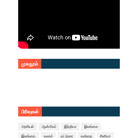
முகநூல்
பிரிவுகள்
அரசியல்
ஆன்மீகம்
இந்தியா
இலங்கை
இலங்கை.
உலகம்
கட்டுரை
கவிதை
சினிமா