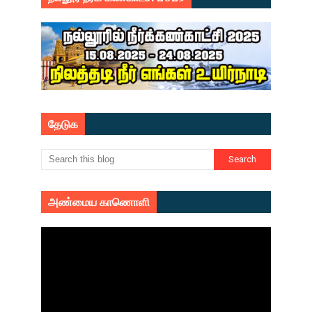
தேடுக
அண்மைய காணொளி